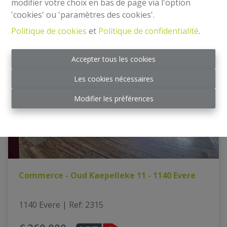
modifier votre choix en bas de page via l'option
'cookies' ou 'paramètres des cookies'.
Politique de cookies
et
Politique de confidentialité
.
NOUVEAU
Accepter tous les cookies
Les cookies nécessaires
Modifier les préférences
Commerce - Oud Kaepelleke 11 - 1140 Evere
1140 Evere
|
Ref
: 
2315