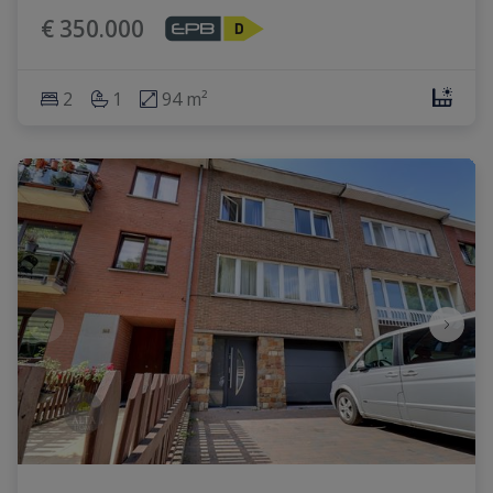
€ 350.000
2
1
94 m²