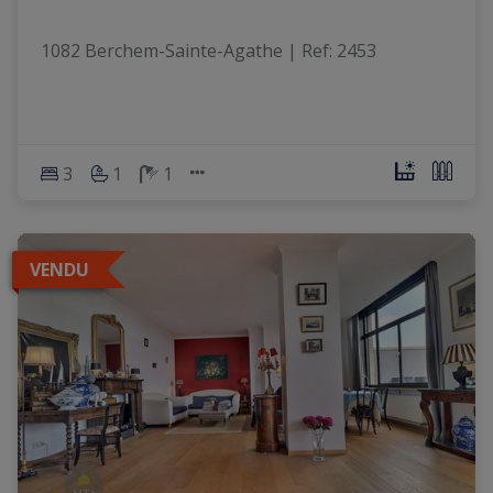
1082 Berchem-Sainte-Agathe
|
Ref
: 
2453
3
1
1
VENDU