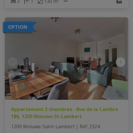
3
1
130 m²
OPTION
Appartement 2 chambres - Rue de la Cambre
186, 1200 Woluwe-St-Lambert
1200 Woluwe-Saint-Lambert
|
Ref
: 
2324