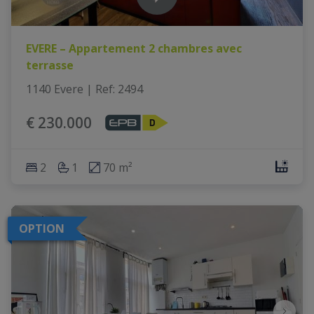
EVERE – Appartement 2 chambres avec
terrasse
1140 Evere
|
Ref
: 
2494
€ 230.000
2
1
70 m²
OPTION