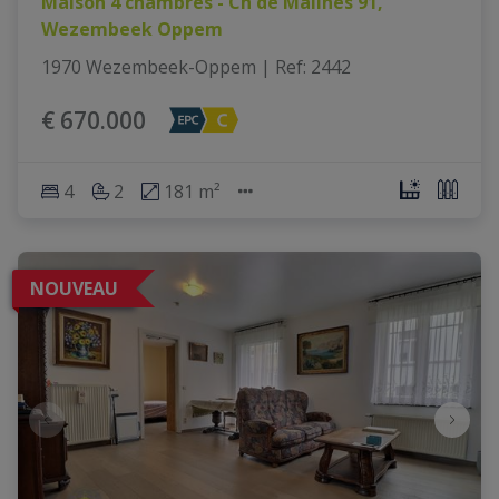
Maison 4 chambres - Ch de Malines 91,
Wezembeek Oppem
1970 Wezembeek-Oppem
|
Ref
: 
2442
€ 670.000
4
2
181 m²
NOUVEAU