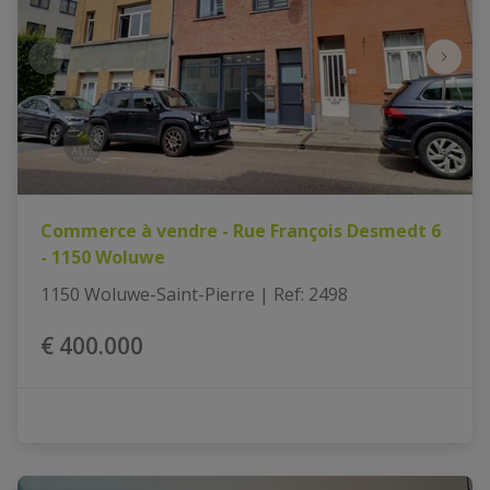
Commerce à vendre - Rue François Desmedt 6
- 1150 Woluwe
1150 Woluwe-Saint-Pierre
|
Ref
: 
2498
€ 400.000