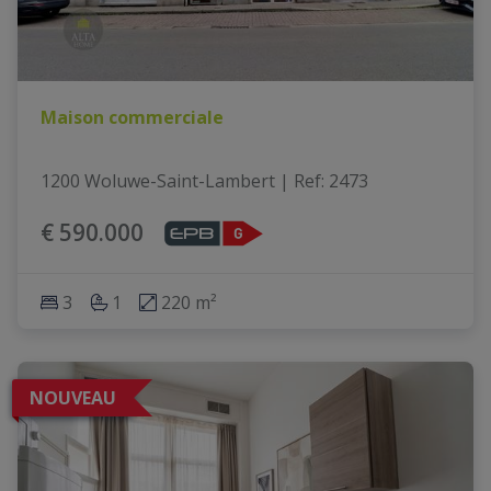
Maison commerciale
1200 Woluwe-Saint-Lambert
|
Ref
: 
2473
€ 590.000
3
1
220 m²
NOUVEAU