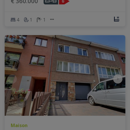
€ 360.000
4
1
1
Maison