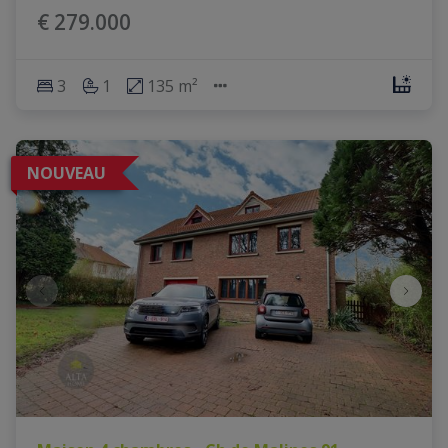
€ 279.000
3
1
135 m²
NOUVEAU