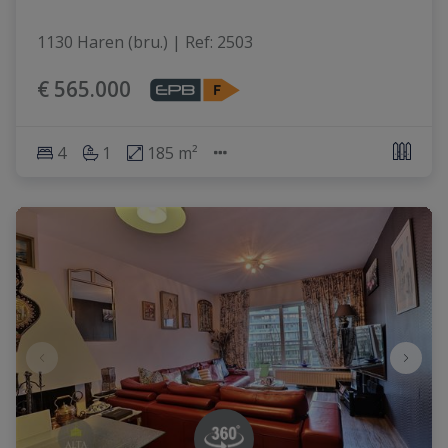
1130 Haren (bru.)
|
Ref
: 
2503
€ 565.000
4
1
185 m²