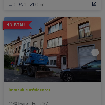
2
1
82 m²
NOUVEAU
Immeuble (résidence)
1140 Evere
|
Ref
: 
2487