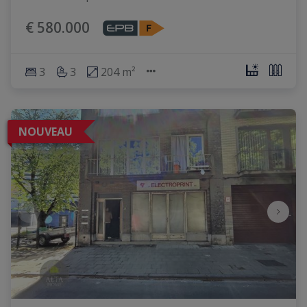
€ 580.000
3
3
204 m²
NOUVEAU