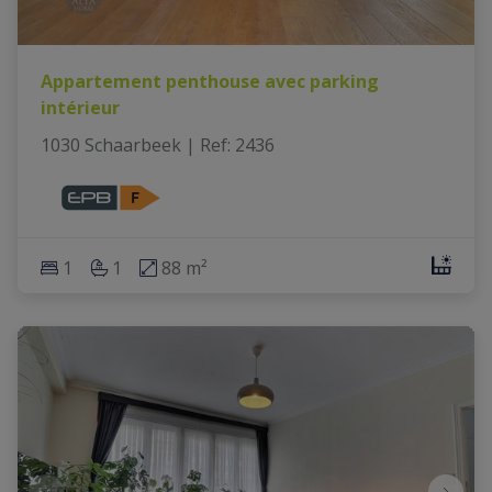
Appartement penthouse avec parking
intérieur
1030 Schaarbeek
|
Ref
: 
2436
1
1
88 m²