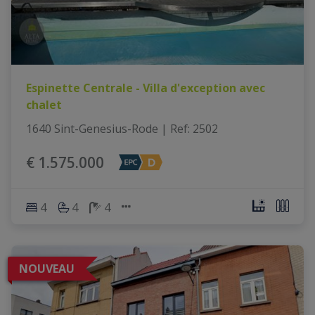
Espinette Centrale - Villa d'exception avec
chalet
1640 Sint-Genesius-Rode
|
Ref
: 
2502
€ 1.575.000
4
4
4
NOUVEAU