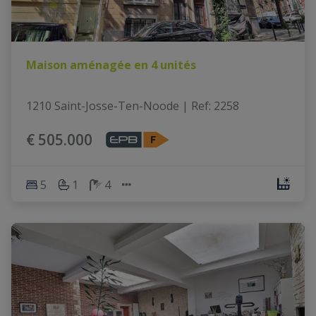
Maison aménagée en 4 unités
1210 Saint-Josse-Ten-Noode
|
Ref
: 
2258
€ 505.000
5
1
4