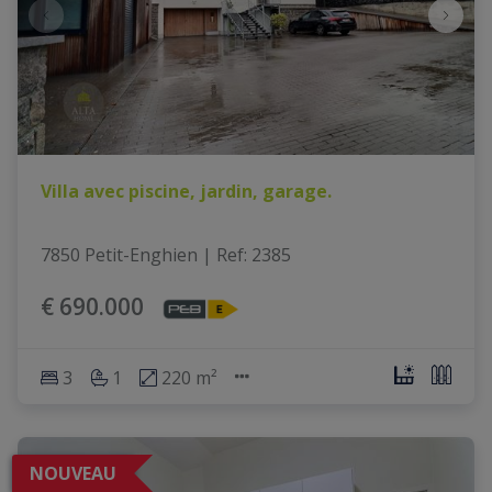
Villa avec piscine, jardin, garage.
7850 Petit-Enghien
|
Ref
: 
2385
€ 690.000
3
1
220 m²
NOUVEAU