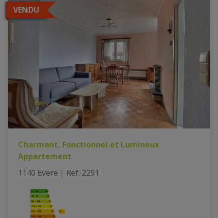
VENDU
Charmant, Fonctionnel et Lumineux
Appartement
1140 Evere
|
Ref
: 
2291