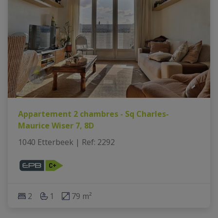
Appartement 2 chambres - Sq Charles-
Maurice Wiser 7, 8D
1040 Etterbeek
|
Ref
: 
2292
2
1
79 m²