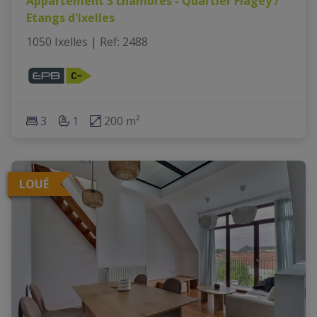
Appartement 3 chambres - Quartier Flagey /
Etangs d'Ixelles
1050 Ixelles
|
Ref
: 
2488
3
1
200 m²
LOUÉ