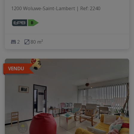
1200 Woluwe-Saint-Lambert
|
Ref
: 
2240
2
80 m²
VENDU