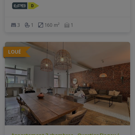
3
1
160 m²
1
LOUÉ