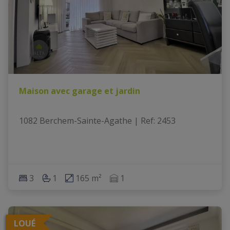
Maison avec garage et jardin
1082 Berchem-Sainte-Agathe
|
Ref
: 
2453
3
1
165 m²
1
LOUÉ