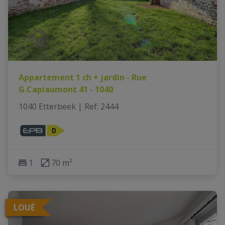
Appartement 1 ch + jardin - Rue
G.Capiaumont 41 - 1040
1040 Etterbeek
|
Ref
: 
2444
1
70 m²
LOUÉ