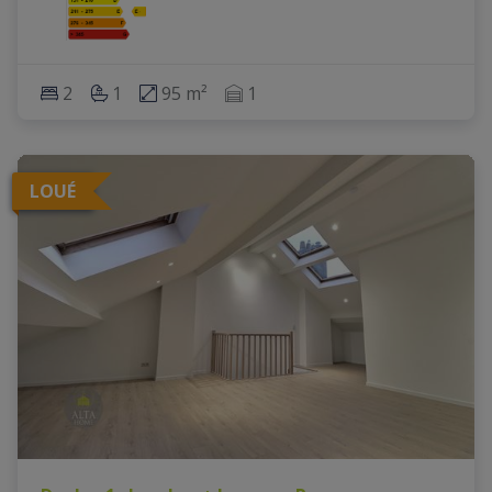
2
1
95 m²
1
LOUÉ