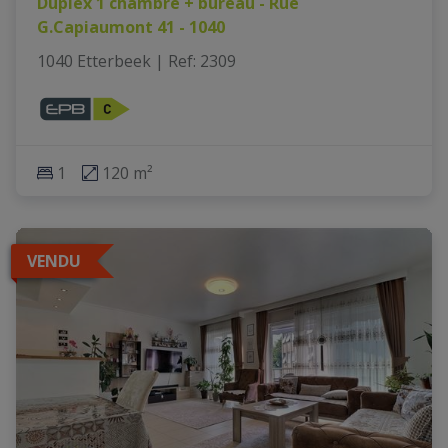
Duplex 1 chambre + bureau - Rue
G.Capiaumont 41 - 1040
1040 Etterbeek
|
Ref
: 
2309
1
120 m²
VENDU