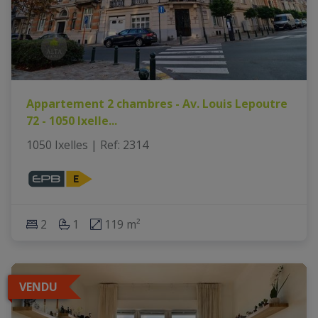
Appartement 2 chambres - Av. Louis Lepoutre
72 - 1050 Ixelle
...
1050 Ixelles
|
Ref
: 
2314
2
1
119 m²
VENDU