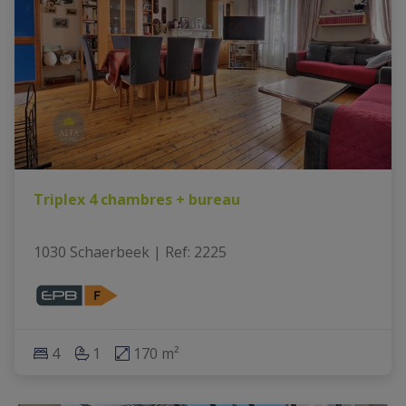
Triplex 4 chambres + bureau
1030 Schaerbeek
|
Ref
: 
2225
4
1
170 m²