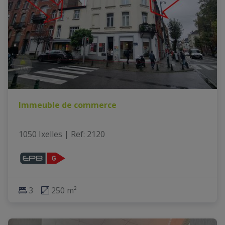
Immeuble de commerce
1050 Ixelles
|
Ref
: 
2120
3
250 m²