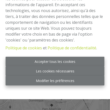
informations de l'appareil. En acceptant ces
technologies, vous nous autorisez, ainsi qu'à des
Heures d'ouverture
tiers, à traiter des données personnelles telles que le
comportement de navigation ou les identifiants
Tous les jours du lundi au vendredi
uniques sur ce site Web. Vous pouvez toujours
de 10h00 à 18h00
modifier votre choix en bas de page via l'option
Après les heures d’ouverture ainsi que le samedi :
'cookies' ou 'paramètres des cookies'.
sur rendez-vous
Politique de cookies
et
Politique de confidentialité
.
Accepter tous les cookies
Les cookies nécessaires
Modifier les préférences