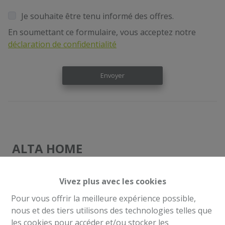
Je souhaite être tenu informé des offres.
En soumettant ce formulaire, vous acceptez notre
déclaration de confidentialité
Envoyer
ALTA HOME
Rue Victor Hugo 81
Vivez plus avec les cookies
1030 Bruxelles
02 / 377 94 85
Pour vous offrir la meilleure expérience possible,
info@altahome.be
nous et des tiers utilisons des technologies telles que
TVA: BE 0891.190.765
les cookies pour accéder et/ou stocker les