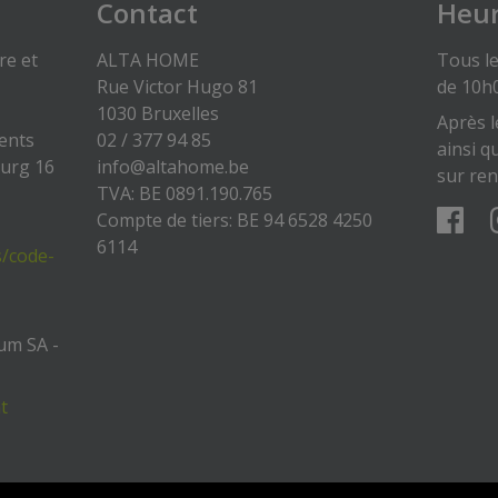
Contact
Heur
re et
ALTA HOME
Tous le
Rue Victor Hugo 81
de 10h
1030 Bruxelles
Après l
gents
02 / 377 94 85
ainsi q
ourg 16
info@altahome.be
sur re
TVA: BE 0891.190.765
Compte de tiers: BE 94 6528 4250
6114
s/code-
um SA -
t