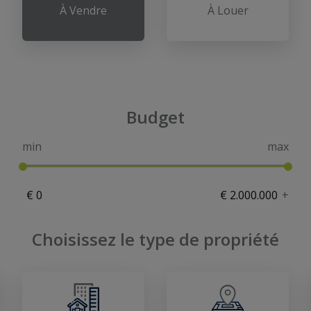
À Vendre
À Louer
Budget
min
max
+
Choisissez le type de propriété