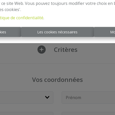
r ce site Web. Vous pouvez toujours modifier votre choix en 
le(s) commune(s) recherchez-vous une 
es cookies'.
tique de confidentialité
.
kies
Les cookies nécessaires
Mo
Critères
Vos coordonnées