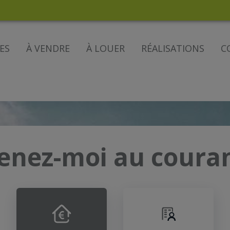
ES
À VENDRE
À LOUER
RÉALISATIONS
C
enez-moi au coura