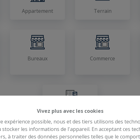
Appartement
Terrain
Bureaux
Commerce
Vivez plus avec les cookies
Atelier / Entrepôt
re expérience possible, nous et des tiers utilisons des techno
 stocker les informations de l'appareil. En acceptant ces te
tiers, à traiter des données personnelles telles que le compo