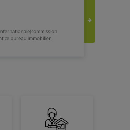
e internationale(commission
Agence f
 ce bureau immobilier...