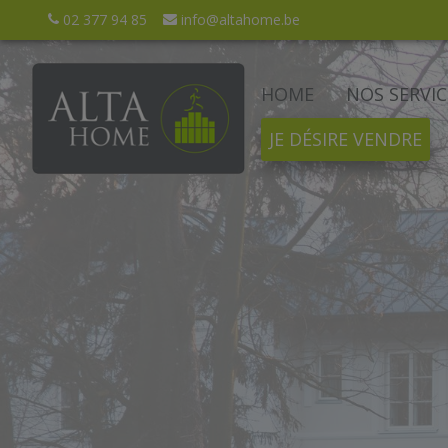
Navigated to Alta Home
02 377 94 85
info@altahome.be
HOME
NOS SERVIC
JE DÉSIRE VENDRE