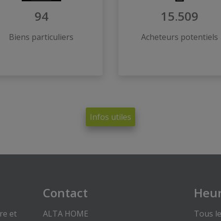
94
15.509
Biens particuliers
Acheteurs potentiels
Infos utiles
Contact
Heur
re et
ALTA HOME
Tous le