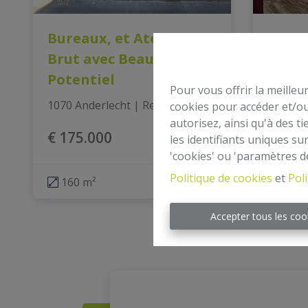
Bureaux, et Atelier
Comm
Brut avec Beau
Kaepe
Potentiel
Evere
Pour vous offrir la meilleu
1070 Anderlecht
|
Ref
: 
2486
1140 Ev
cookies pour accéder et/ou
autorisez, ainsi qu'à des 
€ 175.000
€ 360
les identifiants uniques su
'cookies' ou 'paramètres d
Politique de cookies
et
Poli
160 m²
4
Accepter tous les coo