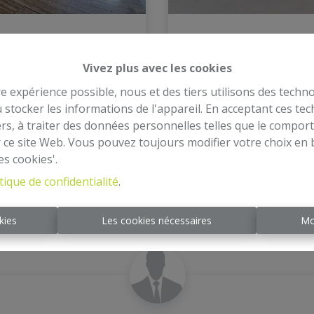
erce - Oud
Maison commerci
lleke 11 - 1140
Vivez plus avec les cookies
re expérience possible, nous et des tiers utilisons des techno
1200 Woluwe-Saint-Lam
ere
|
Ref
: 
2315
 stocker les informations de l'appareil. En acceptant ces te
Ref
: 
2473
tiers, à traiter des données personnelles telles que le compo
.000
€ 590.000
r ce site Web. Vous pouvez toujours modifier votre choix en 
es cookies'.
tique de confidentialité
.
1
210 m²
1
3
1
220 m²
kies
Les cookies nécessaires
Mo