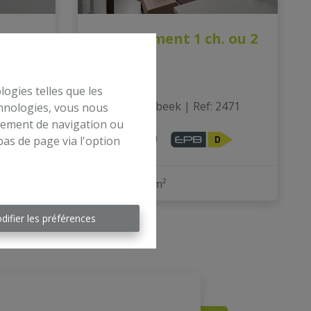
ale
Appartement 1 ch. ou 2
ch
logies telles que les
bert
|
1030 Schaerbeek
|
Ref
: 
2471
chnologies, vous nous
rtement de navigation ou
€ 145.000
bas de page via l'option
1
40 m²
difier les préférences